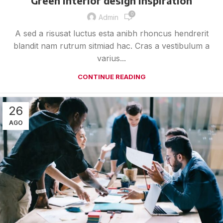
Green interior design inspiration
0
Admin
A sed a risusat luctus esta anibh rhoncus hendrerit
blandit nam rutrum sitmiad hac. Cras a vestibulum a
varius...
CONTINUE READING
26
AGO