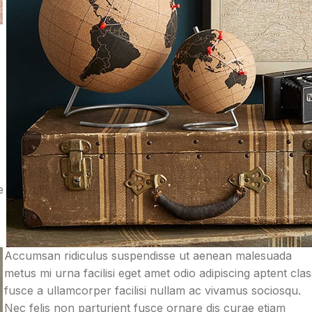
s
e
Accumsan ridiculus suspendisse ut aenean malesuada
metus mi urna facilisi eget amet odio adipiscing aptent cla
fusce a ullamcorper facilisi nullam ac vivamus sociosqu.
Nec felis non parturient fusce ornare dis curae etiam