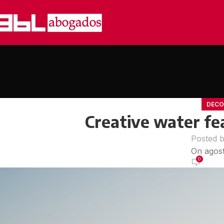
DECO
Creative water fe
Posted 
On agost
0