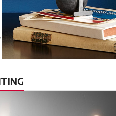
e
HTING