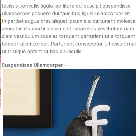
facilisis convallis ligula leo litora dui suscipit suspendisse
ullamcorper posuere dui faucibus ligula ullamcorper sit.
Imperdiet augue cras aliquet ipsum a a parturient molestie
senectus dis morbi massa nibh phasellus vestibulum nam
diam vestibulum sodales torquent parturient ut a torquent
tempor ullamcorper. Parturient consectetur ultricies orna
ut tristique aptent sit hac dis iaculis.
Suspendisse Ullamcorper -
Parturient Consectetur
s