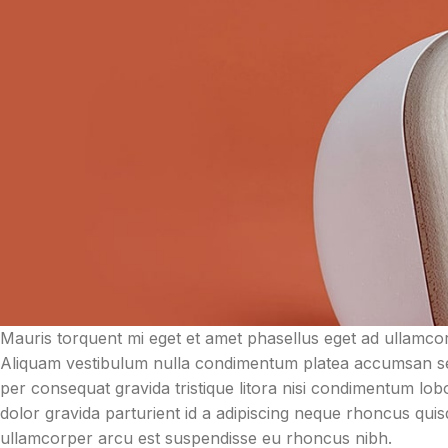
Mauris torquent mi eget et amet phasellus eget ad ullamc
Aliquam vestibulum nulla condimentum platea accumsan sed
per consequat gravida tristique litora nisi condimentum l
dolor gravida parturient id a adipiscing neque rhoncus qu
ullamcorper arcu est suspendisse eu rhoncus nibh.