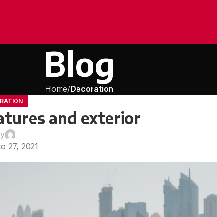
Blog
Home
Decoration
RATION
atures and exterior
by
admin
o 27, 2021