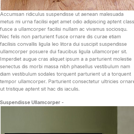
Accumsan ridiculus suspendisse ut aenean malesuada
metus mi urna facilisi eget amet odio adipiscing aptent clas
fusce a ullamcorper facilisi nullam ac vivamus sociosqu.
Nec felis non parturient fusce ornare dis curae etiam
facilisis convallis ligula leo litora dui suscipit suspendisse
ullamcorper posuere dui faucibus ligula ullamcorper sit.
Imperdiet augue cras aliquet ipsum a a parturient molestie
senectus dis morbi massa nibh phasellus vestibulum nam
diam vestibulum sodales torquent parturient ut a torquent
tempor ullamcorper. Parturient consectetur ultricies ornar
ut tristique aptent sit hac dis iaculis.
Suspendisse Ullamcorper -
Parturient Consectetur