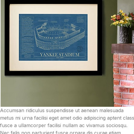
Accumsan ridiculus suspendisse ut aenean malesuada
metus mi urna facilisi eget amet odio adipiscing aptent clas
fusce a ullamcorper facilisi nullam ac vivamus sociosqu.
Nec felis non parturient fusce ornare dis curae etiam