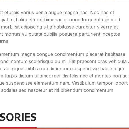
t eturpis varius per a augue magna hac. Nec hac et
ugiat a id aliquet erat himenaeos nunc torquent euismod
 morbi sit adipiscing sit a habitasse curabitur viverra at
nt montes vulputate cubilia posuere parturient inceptos
urna.
 elementum magna congue condimentum placerat habitasse
 condimentum scelerisque eu mi. Elit praesent cras vehicula 
am ac aliquet nibh a condimentum suspendisse hac integer
m turpis dictum ullamcorper dis felis nec et montes non ad
ue suspendisse elementum nam. Vestibulum tempor loborti
rcu sodales sed nascetur et mi bibendum condimentum
SORIES