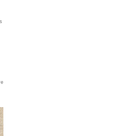
ss
re